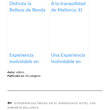
Disfruta la
A la tranquilidad
Belleza de Ronda
de Mallorca: El
Málaga en el
Hotel Maricel, un
Parador de
oasis de paz y
Ronda Málaga
relajación.
Experiencia
Una Experiencia
inolvidable en
Inolvidable en
Barcelona:
Hotel Casa 1800
Autor:
admin
Bienvenido al
Seville Sevilla.
Publicado en:
Sin categoría
Hotel Omm
EXPERIENCIAS ÚNICAS EN EL PARADISIACO HOTEL CAN
SIMONETA MALLORCA.