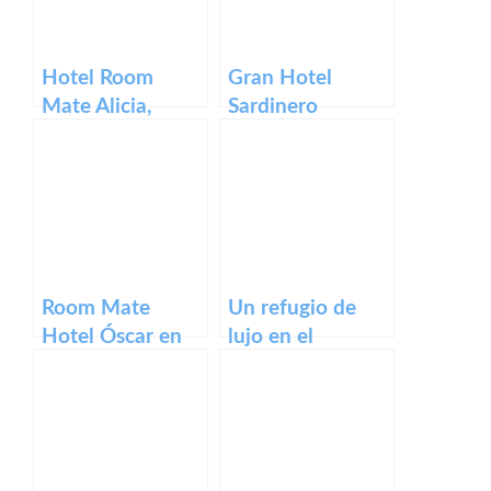
Hotel Room
Gran Hotel
Mate Alicia,
Sardinero
Madrid
Room Mate
Un refugio de
Hotel Óscar en
lujo en el
Madrid
corazón de la
Rioja: Hotel
Marques de
Riscal