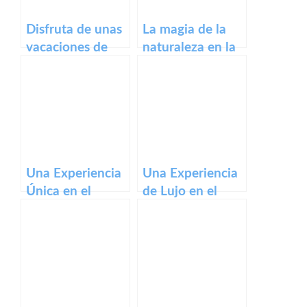
Disfruta de unas
La magia de la
vacaciones de
naturaleza en la
lujo, en Hotel
Posada de
Zielo Las Beatas
Pedreña
Una Experiencia
Una Experiencia
Única en el
de Lujo en el
Corazón de San
Palacio
Sebastián: Hotel
Guendulain de
Villa Soro
Pamplona.