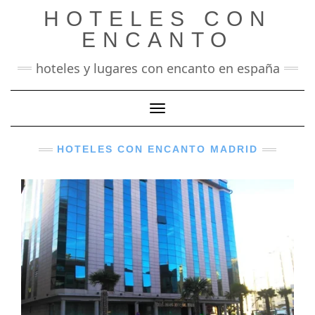
Saltar
HOTELES CON
al
contenido
ENCANTO
hoteles y lugares con encanto en españa
Cambiar modo de navegación
HOTELES CON ENCANTO MADRID