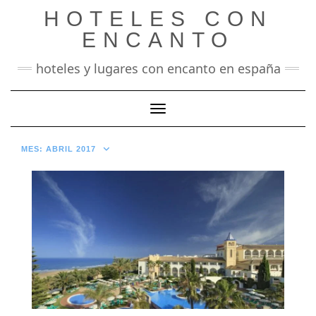
Saltar
HOTELES CON
al
contenido
ENCANTO
hoteles y lugares con encanto en españa
Cambiar modo de navegación
MES:
ABRIL 2017