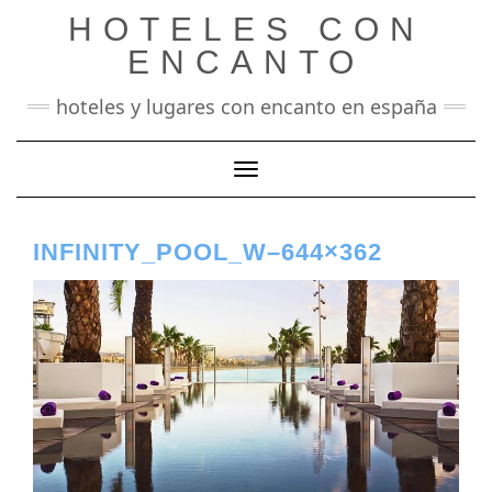
Saltar
HOTELES CON
al
contenido
ENCANTO
hoteles y lugares con encanto en españa
Cambiar modo de navegación
INFINITY_POOL_W–644×362