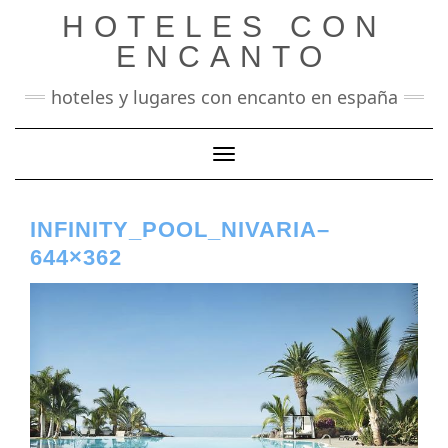
Saltar
HOTELES CON
al
contenido
ENCANTO
hoteles y lugares con encanto en españa
Cambiar modo de navegación
INFINITY_POOL_NIVARIA–
644×362