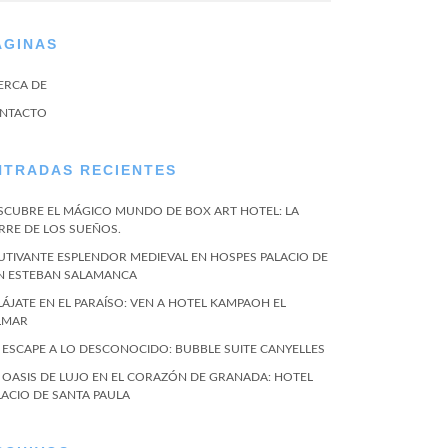
ÁGINAS
ERCA DE
NTACTO
NTRADAS RECIENTES
SCUBRE EL MÁGICO MUNDO DE BOX ART HOTEL: LA
RRE DE LOS SUEÑOS.
UTIVANTE ESPLENDOR MEDIEVAL EN HOSPES PALACIO DE
N ESTEBAN SALAMANCA
LÁJATE EN EL PARAÍSO: VEN A HOTEL KAMPAOH EL
LMAR
 ESCAPE A LO DESCONOCIDO: BUBBLE SUITE CANYELLES
 OASIS DE LUJO EN EL CORAZÓN DE GRANADA: HOTEL
LACIO DE SANTA PAULA