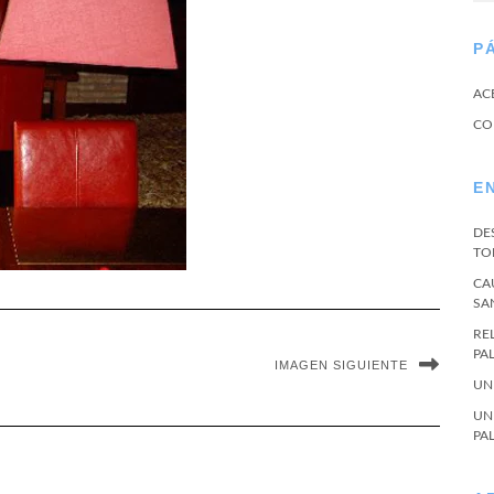
P
AC
CO
E
DE
TO
CA
SA
RE
PA
IMAGEN SIGUIENTE
UN
UN
PA