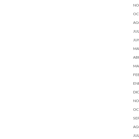
NO
OC
AG
JU
JU
MA
AB
MA
FE
EN
DI
NO
OC
SE
AG
JU