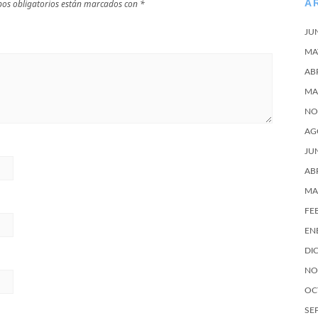
A
os obligatorios están marcados con
*
JU
MA
AB
MA
NO
AG
JU
AB
MA
FE
EN
DI
NO
OC
SE