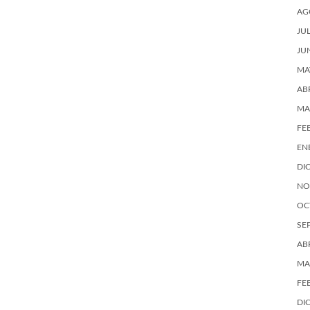
AG
JU
JU
MA
AB
MA
FE
EN
DI
NO
OC
SE
AB
MA
FE
DI