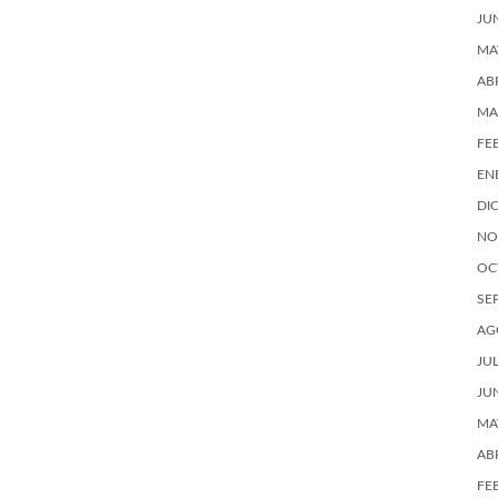
JU
MA
AB
MA
FE
EN
DI
NO
OC
SE
AG
JU
JU
MA
AB
FE