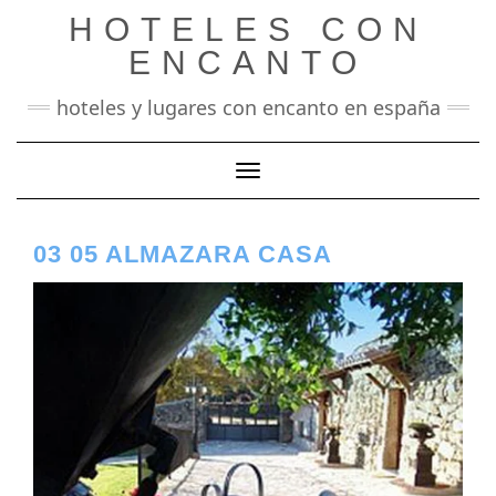
Saltar
HOTELES CON
al
contenido
ENCANTO
hoteles y lugares con encanto en españa
Cambiar modo de navegación
03 05 ALMAZARA CASA