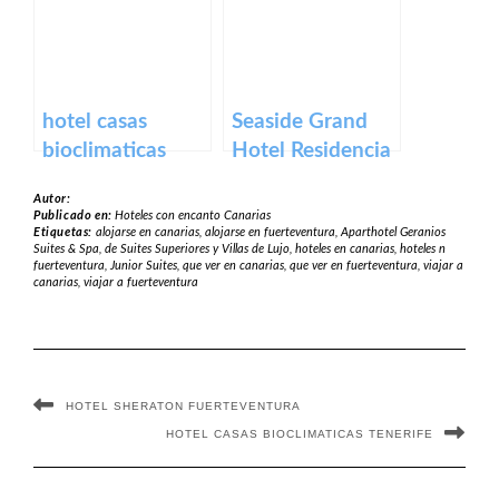
hotel casas
Seaside Grand
bioclimaticas
Hotel Residencia
tenerife
en Canarias
Autor:
Publicado en:
Hoteles con encanto Canarias
Etiquetas:
alojarse en canarias
,
alojarse en fuerteventura
,
Aparthotel Geranios
Suites & Spa
,
de Suites Superiores y Villas de Lujo
,
hoteles en canarias
,
hoteles n
fuerteventura
,
Junior Suites
,
que ver en canarias
,
que ver en fuerteventura
,
viajar a
canarias
,
viajar a fuerteventura
HOTEL SHERATON FUERTEVENTURA
HOTEL CASAS BIOCLIMATICAS TENERIFE