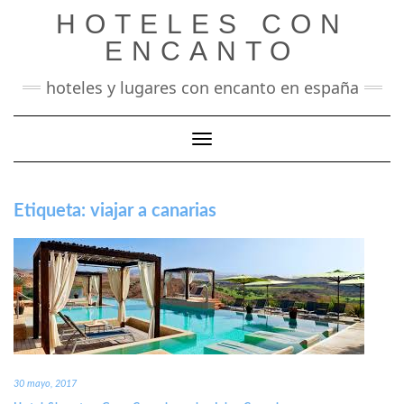
Saltar
HOTELES CON
al
contenido
ENCANTO
hoteles y lugares con encanto en españa
Cambiar modo de navegación
Etiqueta:
viajar a canarias
30 mayo, 2017