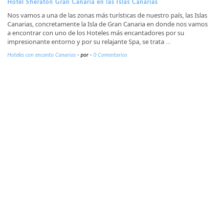
Hotel Sheraton Gran Canaria en las Islas Canarias
Nos vamos a una de las zonas más turísticas de nuestro país, las Islas
Canarias, concretamente la Isla de Gran Canaria en donde nos vamos
a encontrar con uno de los Hoteles más encantadores por su
impresionante entorno y por su relajante Spa, se trata
…
Hoteles con encanto Canarias
-
por
-
0 Comentarios