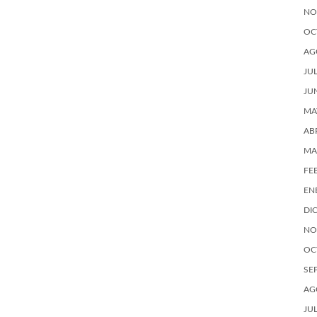
NO
OC
AG
JU
JU
MA
AB
MA
FE
EN
DI
NO
OC
SE
AG
JU