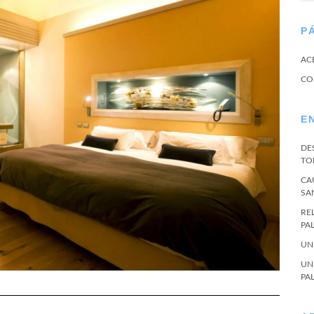
P
AC
CO
E
DE
TO
CA
SA
RE
PA
UN
UN
PA