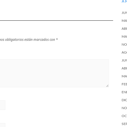
A
JU
MA
AB
MA
os obligatorios están marcados con
*
NO
AG
JU
AB
MA
FE
EN
DI
NO
OC
SE