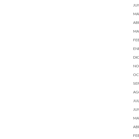
JU
MA
AB
MA
FE
EN
DI
NO
OC
SE
AG
JU
JU
MA
AB
FE