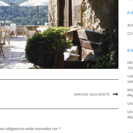
P
AC
CO
E
DE
TO
CA
SA
RE
IMAGEN SIGUIENTE
PA
UN
UN
PA
os obligatorios están marcados con
*