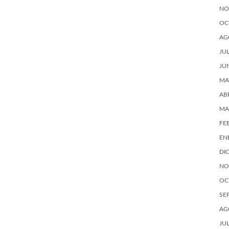
NO
OC
AG
JU
JU
MA
AB
MA
FE
EN
DI
NO
OC
SE
AG
JU