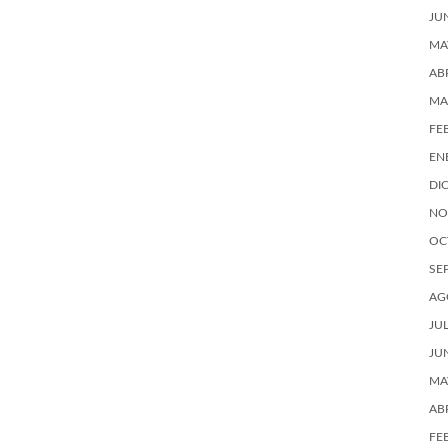
JU
MA
AB
MA
FE
EN
DI
NO
OC
SE
AG
JU
JU
MA
AB
FE