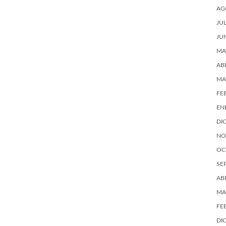
AG
JU
JU
MA
AB
MA
FE
EN
DI
NO
OC
SE
AB
MA
FE
DI