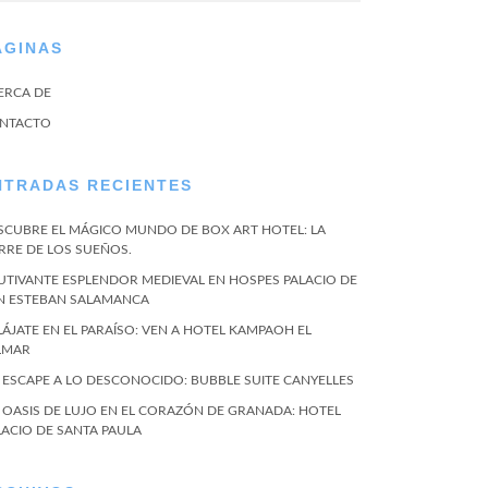
ÁGINAS
ERCA DE
NTACTO
NTRADAS RECIENTES
SCUBRE EL MÁGICO MUNDO DE BOX ART HOTEL: LA
RRE DE LOS SUEÑOS.
UTIVANTE ESPLENDOR MEDIEVAL EN HOSPES PALACIO DE
N ESTEBAN SALAMANCA
LÁJATE EN EL PARAÍSO: VEN A HOTEL KAMPAOH EL
LMAR
 ESCAPE A LO DESCONOCIDO: BUBBLE SUITE CANYELLES
 OASIS DE LUJO EN EL CORAZÓN DE GRANADA: HOTEL
LACIO DE SANTA PAULA