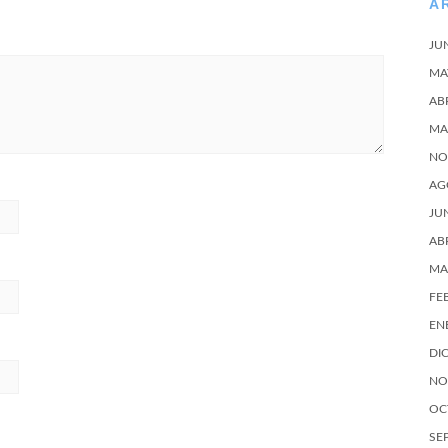
A
JU
MA
AB
MA
NO
AG
JU
AB
MA
FE
EN
DI
NO
OC
SE