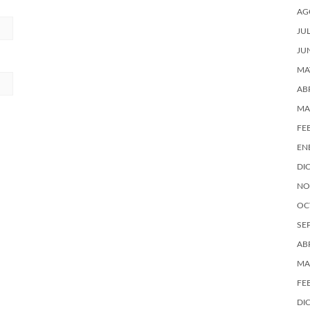
AG
JU
JU
MA
AB
MA
FE
EN
DI
NO
OC
SE
AB
MA
FE
DI