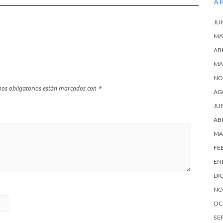
A
JU
MA
AB
MA
NO
os obligatorios están marcados con
*
AG
JU
AB
MA
FE
EN
DI
NO
OC
SE