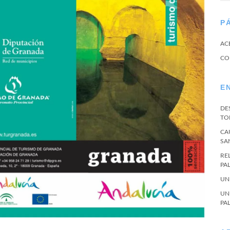
P
AC
CO
E
DE
TO
CA
SA
RE
PA
UN
UN
PA