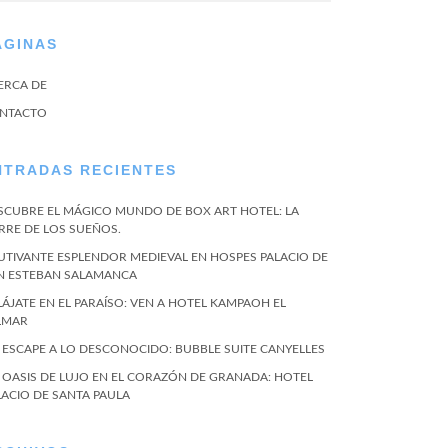
ÁGINAS
ERCA DE
NTACTO
NTRADAS RECIENTES
SCUBRE EL MÁGICO MUNDO DE BOX ART HOTEL: LA
RRE DE LOS SUEÑOS.
UTIVANTE ESPLENDOR MEDIEVAL EN HOSPES PALACIO DE
N ESTEBAN SALAMANCA
LÁJATE EN EL PARAÍSO: VEN A HOTEL KAMPAOH EL
LMAR
 ESCAPE A LO DESCONOCIDO: BUBBLE SUITE CANYELLES
 OASIS DE LUJO EN EL CORAZÓN DE GRANADA: HOTEL
LACIO DE SANTA PAULA