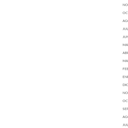
NO
OC
AG
JU
JU
MA
AB
MA
FE
EN
DI
NO
OC
SE
AG
JU