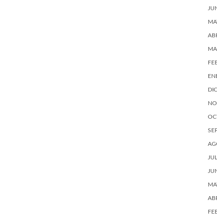
JU
MA
AB
MA
FE
EN
DI
NO
OC
SE
AG
JU
JU
MA
AB
FE