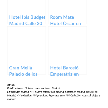
Hotel Ibis Budget
Room Mate
Madrid Calle 30
Hotel Óscar en
Madrid
Gran Meliá
Hotel Barceló
Palacio de los
Emperatriz en
Duques en
Madrid
Autor:
Madrid
Publicado en:
Hoteles con encanto en Madrid
Etiquetas:
cadena NH
,
cuatro estrellas en madrid
,
hoteles en españa
,
Hoteles en
Madrid
,
NH collection
,
NH premium
,
Reformas en el NH Collection Abascal
,
viajar a
madrid