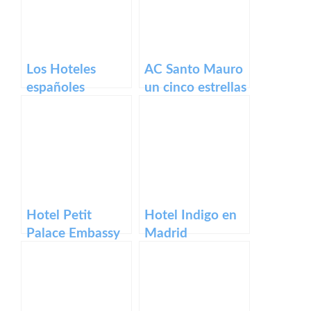
Los Hoteles
AC Santo Mauro
españoles
un cinco estrellas
premiado con el
en Madrid
World Travel
Award (II)
Hotel Petit
Hotel Indigo en
Palace Embassy
Madrid
en Madrid