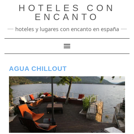
Saltar
HOTELES CON
al
contenido
ENCANTO
hoteles y lugares con encanto en españa
Cambiar modo de navegación
AGUA CHILLOUT