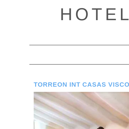
Saltar
HOTE
al
contenido
TORREON INT CASAS VISC