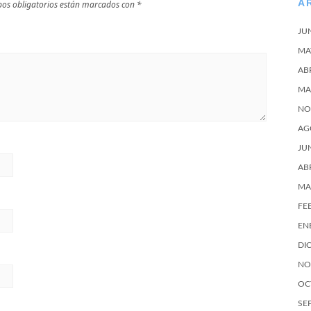
A
os obligatorios están marcados con
*
JU
MA
AB
MA
NO
AG
JU
AB
MA
FE
EN
DI
NO
OC
SE