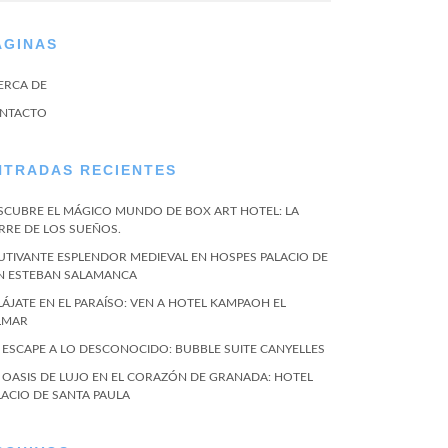
ÁGINAS
ERCA DE
NTACTO
NTRADAS RECIENTES
SCUBRE EL MÁGICO MUNDO DE BOX ART HOTEL: LA
RRE DE LOS SUEÑOS.
UTIVANTE ESPLENDOR MEDIEVAL EN HOSPES PALACIO DE
N ESTEBAN SALAMANCA
LÁJATE EN EL PARAÍSO: VEN A HOTEL KAMPAOH EL
LMAR
 ESCAPE A LO DESCONOCIDO: BUBBLE SUITE CANYELLES
 OASIS DE LUJO EN EL CORAZÓN DE GRANADA: HOTEL
LACIO DE SANTA PAULA