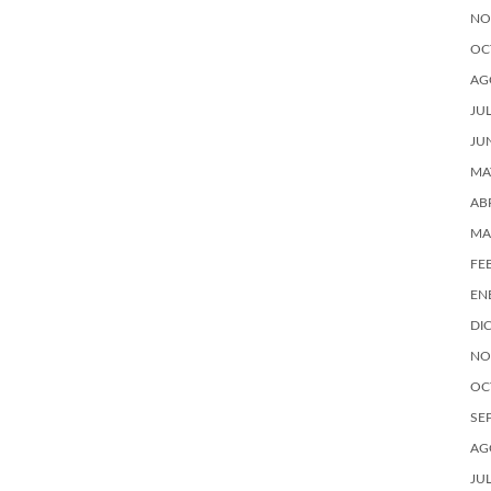
NO
OC
AG
JU
JU
MA
AB
MA
FE
EN
DI
NO
OC
SE
AG
JU