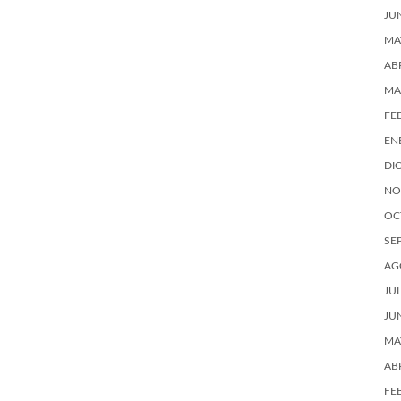
JU
MA
AB
MA
FE
EN
DI
NO
OC
SE
AG
JU
JU
MA
AB
FE