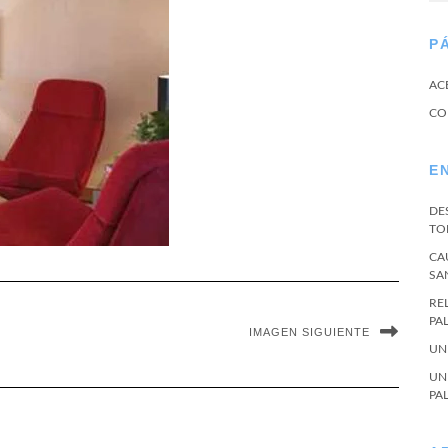
P
AC
CO
E
DE
TO
CA
SA
RE
PA
IMAGEN SIGUIENTE
UN
UN
PA