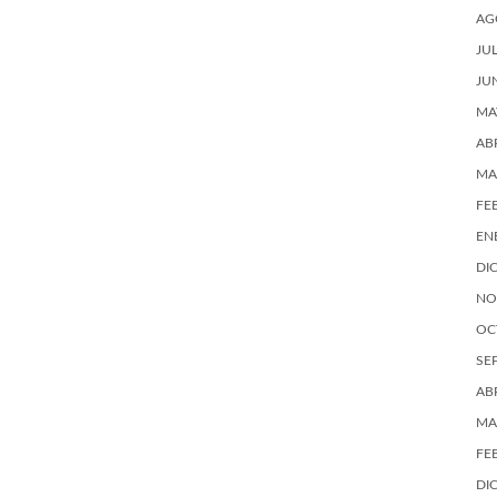
AG
JU
JU
MA
AB
MA
FE
EN
DI
NO
OC
SE
AB
MA
FE
DI