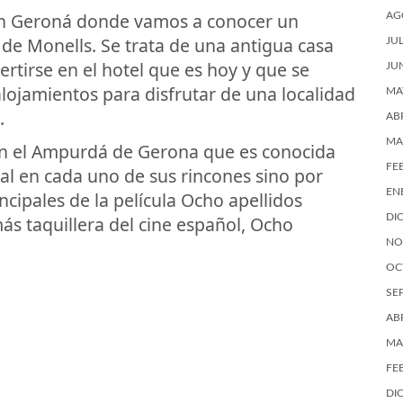
en Geroná donde vamos a conocer un
AG
 de Monells. Se trata de una antigua casa
JU
rtirse en el hotel que es hoy y que se
JU
alojamientos para disfrutar de una localidad
MA
.
AB
MA
 en el Ampurdá de Gerona que es conocida
FE
al en cada uno de sus rincones sino por
EN
ncipales de la película Ocho apellidos
DI
más taquillera del cine español, Ocho
NO
OC
SE
AB
MA
FE
DI