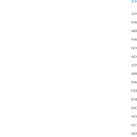
A
JU
MA
AB
MA
NO
AG
JU
AB
MA
FE
EN
DI
NO
OC
SE