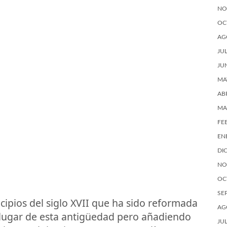
NO
OC
AG
JU
JU
MA
AB
MA
FE
EN
DI
NO
OC
SE
ncipios del siglo XVII que ha sido reformada
AG
lugar de esta antigüedad pero añadiendo
JU