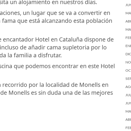
ita un alojamiento en nuestros días.
JU
taciones, un lugar que se va a convertir en
MA
a fama que está alcanzando esta población
AB
MA
te encantador Hotel en Cataluña dispone de
FE
incluso de añadir cama supletoria por lo
EN
a la familia a disfrutar.
DI
NO
scina que podemos encontrar en este Hotel
OC
SE
n recorrido por la localidad de Monells en
AG
et de Monells es sin duda una de las mejores
JU
JU
MA
AB
FE