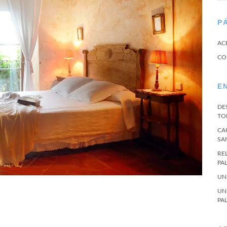
P
AC
CO
E
DE
TO
CA
SA
RE
PA
UN
UN
PA