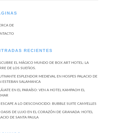
ÁGINAS
ERCA DE
NTACTO
NTRADAS RECIENTES
SCUBRE EL MÁGICO MUNDO DE BOX ART HOTEL: LA
RRE DE LOS SUEÑOS.
UTIVANTE ESPLENDOR MEDIEVAL EN HOSPES PALACIO DE
N ESTEBAN SALAMANCA
LÁJATE EN EL PARAÍSO: VEN A HOTEL KAMPAOH EL
LMAR
 ESCAPE A LO DESCONOCIDO: BUBBLE SUITE CANYELLES
 OASIS DE LUJO EN EL CORAZÓN DE GRANADA: HOTEL
LACIO DE SANTA PAULA