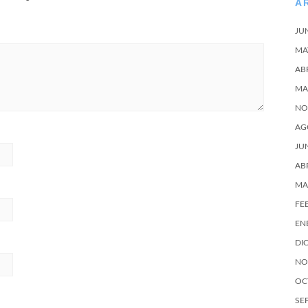
A
JU
MA
AB
MA
NO
AG
JU
AB
MA
FE
EN
DI
NO
OC
SE