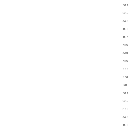
NO
OC
AG
JU
JU
MA
AB
MA
FE
EN
DI
NO
OC
SE
AG
JU