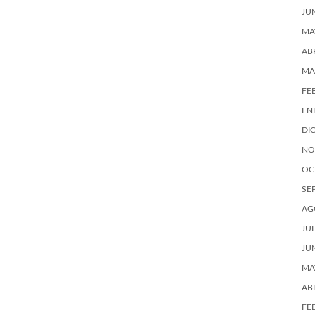
JU
MA
AB
MA
FE
EN
DI
NO
OC
SE
AG
JU
JU
MA
AB
FE