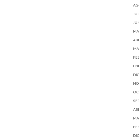
AG
JU
JU
MA
AB
MA
FE
EN
DI
NO
OC
SE
AB
MA
FE
DI