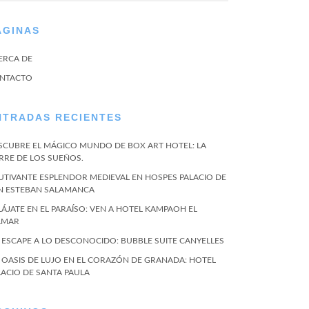
ÁGINAS
ERCA DE
NTACTO
NTRADAS RECIENTES
SCUBRE EL MÁGICO MUNDO DE BOX ART HOTEL: LA
RRE DE LOS SUEÑOS.
UTIVANTE ESPLENDOR MEDIEVAL EN HOSPES PALACIO DE
N ESTEBAN SALAMANCA
LÁJATE EN EL PARAÍSO: VEN A HOTEL KAMPAOH EL
LMAR
 ESCAPE A LO DESCONOCIDO: BUBBLE SUITE CANYELLES
 OASIS DE LUJO EN EL CORAZÓN DE GRANADA: HOTEL
LACIO DE SANTA PAULA