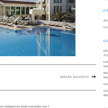
P
AC
CO
E
DE
TO
CA
SA
RE
IMAGEN SIGUIENTE
PA
UN
UN
PA
os obligatorios están marcados con
*