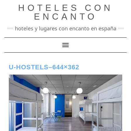
Saltar
HOTELES CON
al
contenido
ENCANTO
hoteles y lugares con encanto en españa
Cambiar modo de navegación
U-HOSTELS–644×362