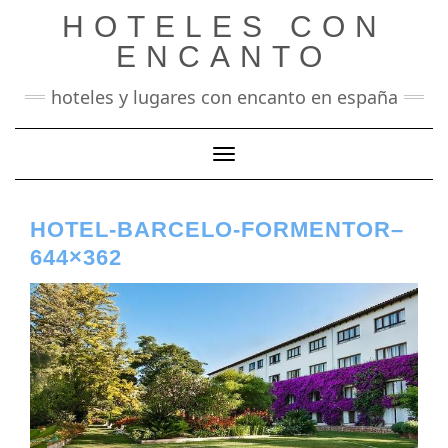
Saltar
HOTELES CON
al
contenido
ENCANTO
hoteles y lugares con encanto en españa
Cambiar modo de navegación
HOTEL-BARCELO-FORMENTOR–
644×362