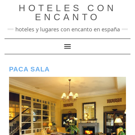
Saltar
HOTELES CON
al
contenido
ENCANTO
hoteles y lugares con encanto en españa
Cambiar modo de navegación
PACA SALA