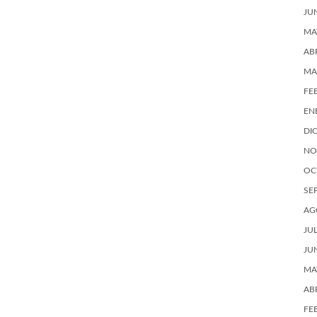
JU
MA
AB
MA
FE
EN
DI
NO
OC
SE
AG
JU
JU
MA
AB
FE