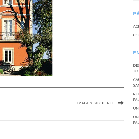
P
AC
CO
E
DE
TO
CA
SA
RE
PA
IMAGEN SIGUIENTE
UN
UN
PA