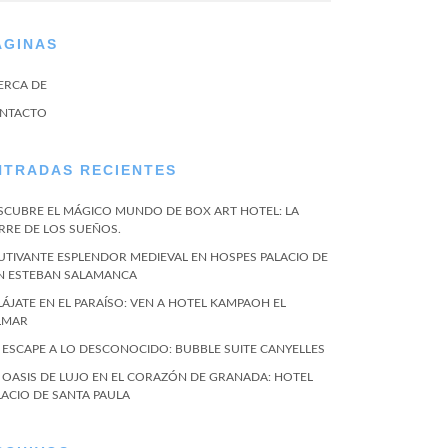
ÁGINAS
ERCA DE
NTACTO
NTRADAS RECIENTES
SCUBRE EL MÁGICO MUNDO DE BOX ART HOTEL: LA
RRE DE LOS SUEÑOS.
UTIVANTE ESPLENDOR MEDIEVAL EN HOSPES PALACIO DE
N ESTEBAN SALAMANCA
LÁJATE EN EL PARAÍSO: VEN A HOTEL KAMPAOH EL
LMAR
 ESCAPE A LO DESCONOCIDO: BUBBLE SUITE CANYELLES
 OASIS DE LUJO EN EL CORAZÓN DE GRANADA: HOTEL
LACIO DE SANTA PAULA