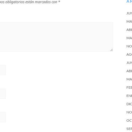
A
os obligatorios están marcados con
*
JU
MA
AB
MA
NO
AG
JU
AB
MA
FE
EN
DI
NO
OC
SE