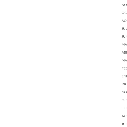
NO
OC
AG
JU
JU
MA
AB
MA
FE
EN
DI
NO
OC
SE
AG
JU