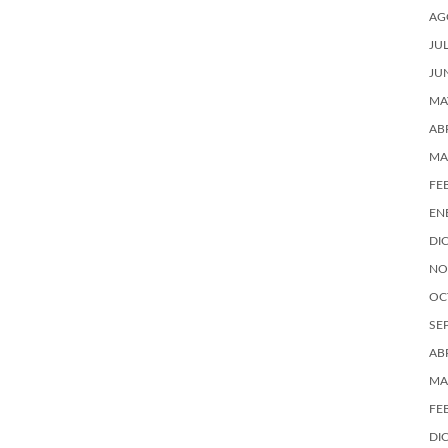
AG
JU
JU
MA
AB
MA
FE
EN
DI
NO
OC
SE
AB
MA
FE
DI