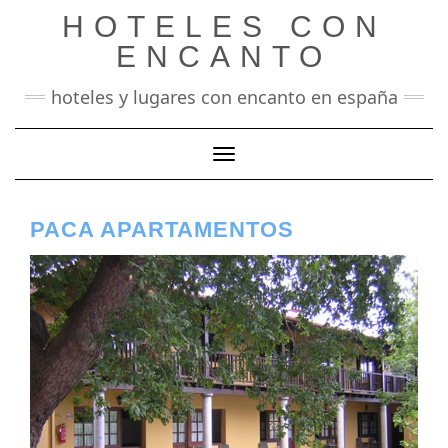
Saltar
HOTELES CON
al
contenido
ENCANTO
hoteles y lugares con encanto en españa
Cambiar modo de navegación
PACA APARTAMENTOS