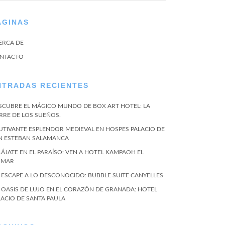
ÁGINAS
ERCA DE
NTACTO
NTRADAS RECIENTES
SCUBRE EL MÁGICO MUNDO DE BOX ART HOTEL: LA
RRE DE LOS SUEÑOS.
UTIVANTE ESPLENDOR MEDIEVAL EN HOSPES PALACIO DE
N ESTEBAN SALAMANCA
LÁJATE EN EL PARAÍSO: VEN A HOTEL KAMPAOH EL
LMAR
 ESCAPE A LO DESCONOCIDO: BUBBLE SUITE CANYELLES
 OASIS DE LUJO EN EL CORAZÓN DE GRANADA: HOTEL
LACIO DE SANTA PAULA