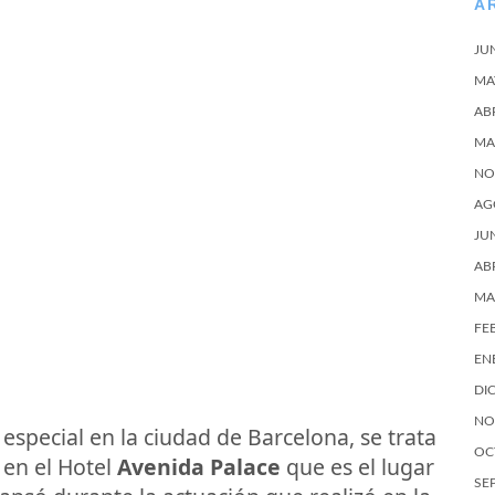
A
JU
MA
AB
MA
NO
AG
JU
AB
MA
FE
EN
DI
NO
especial en la ciudad de Barcelona, se trata
OC
en el Hotel
Avenida Palace
que es el lugar
SE