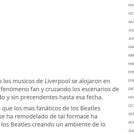
NO
OC
AG
JU
JU
MA
AB
MA
FE
o los musicos de Liverpool se alojaron en
EN
 fenómeno fan y cruzando los escenarios de
DI
o y sin precendentes hasta esa fecha.
NO
OC
 que los mas fanáticos de los Beatles
e se ha remodelado de tal formase ha
SE
 los Beatles creando un ambiente de lo
AG
JU