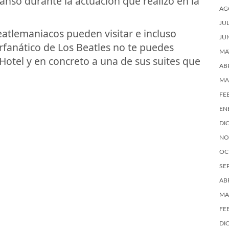
ansó durante la actuación que realizó en la
AG
JU
eatlemaniacos pueden visitar e incluso
JU
erfanático de Los Beatles no te puedes
MA
Hotel y en concreto a una de sus suites que
AB
MA
FE
EN
DI
NO
OC
SE
AB
MA
FE
DI