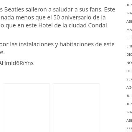
JU
 Beatles salieron a saludar a sus fans. Este
MA
nada menos que el 50 aniversario de la
AB
lo que en este Hotel de la ciudad Condal
MA
FE
por las instalaciones y habitaciones de este
EN
e.
DI
=AHmld6RiYns
NO
OC
SE
AG
JU
JU
MA
AB
FE