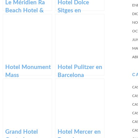
Le Méridien Ra
Hotel Dolce
EN
Beach Hotel &
Sitges en
DI
Spa en la Costa
Cataluña
NO
Dorada
OC
JU
MA
AB
Hotel Monument
Hotel Pulitzer en
C
Mass
Barcelona
Passamaner,
CA
Tarragona,
CA
Cataluña
CA
CA
CA
CA
Grand Hotel
Hotel Mercer en