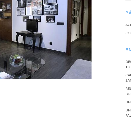
P
AC
CO
E
DE
TO
CA
SA
RE
PA
UN
UN
PA