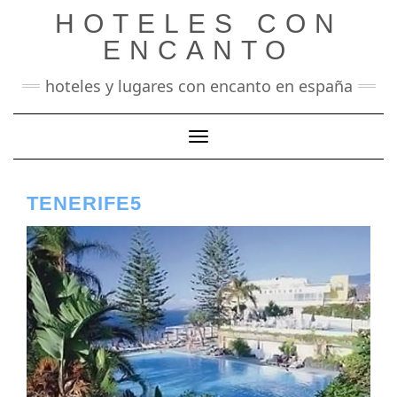
Saltar
HOTELES CON
al
contenido
ENCANTO
hoteles y lugares con encanto en españa
Cambiar modo de navegación
TENERIFE5