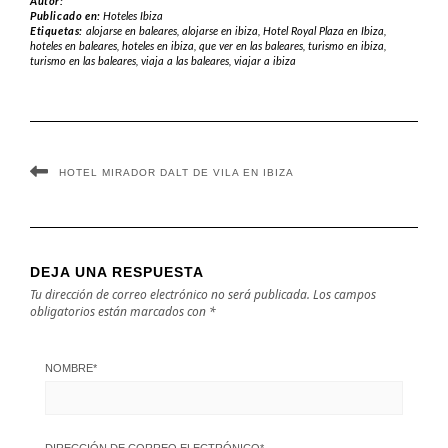
Autor:
Publicado en:
Hoteles Ibiza
Etiquetas:
alojarse en baleares
,
alojarse en ibiza
,
Hotel Royal Plaza en Ibiza
,
hoteles en baleares
,
hoteles en ibiza
,
que ver en las baleares
,
turismo en ibiza
,
turismo en las baleares
,
viaja a las baleares
,
viajar a ibiza
HOTEL MIRADOR DALT DE VILA EN IBIZA
DEJA UNA RESPUESTA
Tu dirección de correo electrónico no será publicada.
Los campos
obligatorios están marcados con
*
NOMBRE
*
DIRECCIÓN DE CORREO ELECTRÓNICO
*