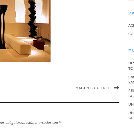
P
AC
CO
E
DE
TO
CA
SA
IMAGEN SIGUIENTE
RE
PA
UN
UN
PA
os obligatorios están marcados con
*