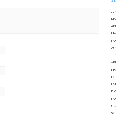
A
JU
MA
AB
MA
NO
AG
JU
AB
MA
FE
EN
DI
NO
OC
SE