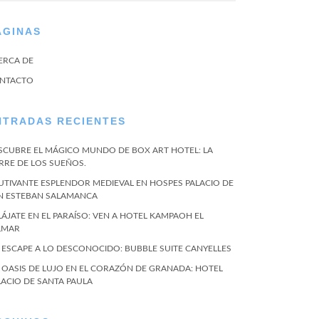
ÁGINAS
ERCA DE
NTACTO
NTRADAS RECIENTES
SCUBRE EL MÁGICO MUNDO DE BOX ART HOTEL: LA
RRE DE LOS SUEÑOS.
UTIVANTE ESPLENDOR MEDIEVAL EN HOSPES PALACIO DE
N ESTEBAN SALAMANCA
LÁJATE EN EL PARAÍSO: VEN A HOTEL KAMPAOH EL
LMAR
 ESCAPE A LO DESCONOCIDO: BUBBLE SUITE CANYELLES
 OASIS DE LUJO EN EL CORAZÓN DE GRANADA: HOTEL
LACIO DE SANTA PAULA