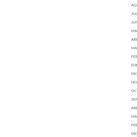
AG
JU
JU
MA
AB
MA
FE
EN
DI
NO
OC
SE
AB
MA
FE
DI