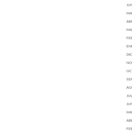
JU
MA
AB
MA
FE
EN
DI
NO
OC
SE
AG
JU
JU
MA
AB
FE