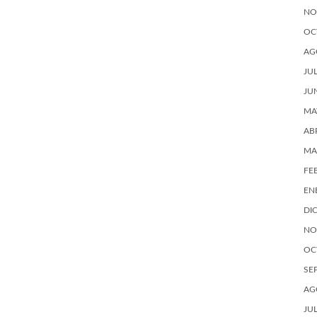
NO
OC
AG
JU
JU
MA
AB
MA
FE
EN
DI
NO
OC
SE
AG
JU