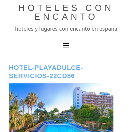
Saltar
HOTELES CON
al
contenido
ENCANTO
hoteles y lugares con encanto en españa
Cambiar modo de navegación
HOTEL-PLAYADULCE-
SERVICIOS-22CD86