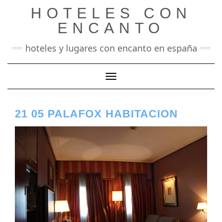
Saltar
HOTELES CON
al
contenido
ENCANTO
hoteles y lugares con encanto en españa
Cambiar modo de navegación
21 05 PALAFOX HABITACION