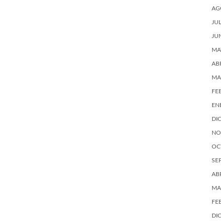
AG
JU
JU
MA
AB
MA
FE
EN
DI
NO
OC
SE
AB
MA
FE
DI