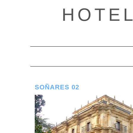
Saltar
HOTE
al
contenido
SOÑARES 02