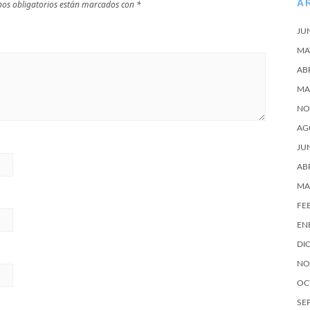
A
os obligatorios están marcados con
*
JU
MA
AB
MA
NO
AG
JU
AB
MA
FE
EN
DI
NO
OC
SE