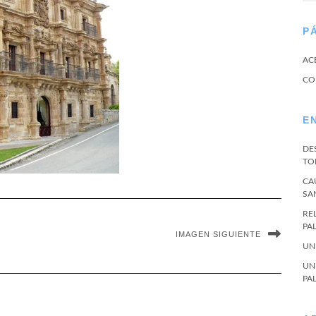
P
AC
CO
E
DE
TO
CA
SA
RE
PA
IMAGEN SIGUIENTE
UN
UN
PA