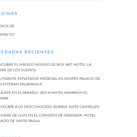
ÁGINAS
ERCA DE
NTACTO
NTRADAS RECIENTES
SCUBRE EL MÁGICO MUNDO DE BOX ART HOTEL: LA
RRE DE LOS SUEÑOS.
UTIVANTE ESPLENDOR MEDIEVAL EN HOSPES PALACIO DE
N ESTEBAN SALAMANCA
LÁJATE EN EL PARAÍSO: VEN A HOTEL KAMPAOH EL
LMAR
 ESCAPE A LO DESCONOCIDO: BUBBLE SUITE CANYELLES
 OASIS DE LUJO EN EL CORAZÓN DE GRANADA: HOTEL
LACIO DE SANTA PAULA