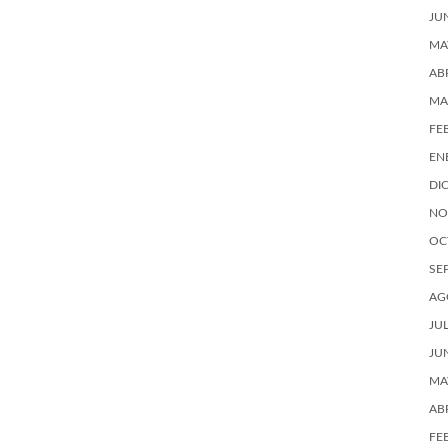
JU
MA
AB
MA
FE
EN
DI
NO
OC
SE
AG
JU
JU
MA
AB
FE