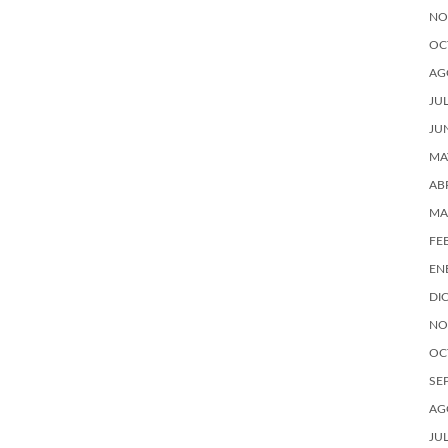
NO
OC
AG
JU
JU
MA
AB
MA
FE
EN
DI
NO
OC
SE
AG
JU