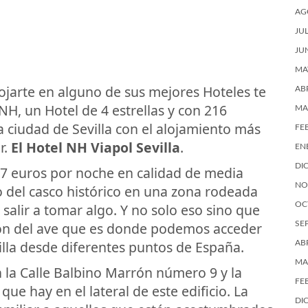
AG
JU
JU
MA
alojarte en alguno de sus mejores Hoteles te
AB
H, un Hotel de 4 estrellas y con 216
MA
a ciudad de Sevilla con el alojamiento más
FE
r.
El Hotel NH Viapol Sevilla
.
EN
DI
 87 euros por noche en calidad de media
NO
o del casco histórico en una zona rodeada
OC
 salir a tomar algo. Y no solo eso sino que
ión del ave que es donde podemos acceder
SE
lla desde diferentes puntos de España.
AB
MA
n la Calle Balbino Marrón número 9 y la
FE
ue hay en el lateral de este edificio. La
DI