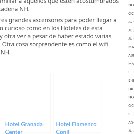
familiar a aquellos que estén acostumbrados
NO
 cadena NH.
OC
tres grandes ascensores para poder llegar a
AG
do curioso como en los Hoteles de esta
JU
y otra vez a pesar de haber estado varias
JU
. Otra cosa sorprendente es como el wifi
MA
 NH.
AB
MA
FE
EN
DI
NO
OC
SE
AG
Hotel Granada
Hotel Flamenco
JU
Center
Conil