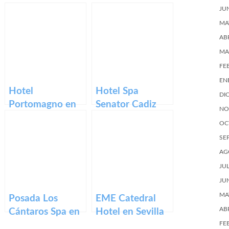
JU
MA
AB
MA
FE
EN
Hotel
Hotel Spa
DI
Portomagno en
Senator Cadiz
NO
Almería
OC
SE
AG
JU
JU
MA
Posada Los
EME Catedral
AB
Cántaros Spa en
Hotel en Sevilla
Málaga
FE