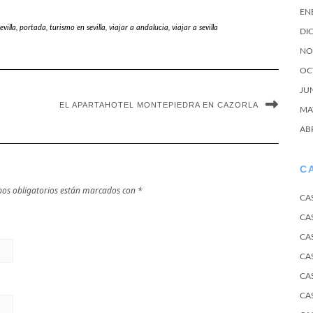
EN
villa
,
portada
,
turismo en sevilla
,
viajar a andalucia
,
viajar a sevilla
DI
NO
OC
JU
EL APARTAHOTEL MONTEPIEDRA EN CAZORLA
MA
AB
C
os obligatorios están marcados con
*
CA
CA
CA
CA
CA
CA