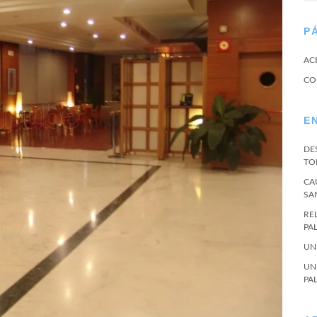
P
AC
CO
E
DE
TO
CA
SA
RE
PA
UN
UN
PA