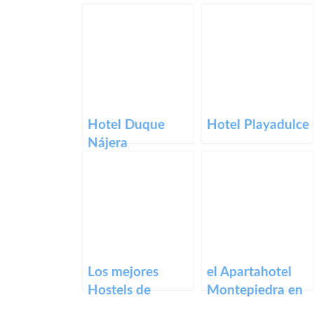
Hotel Duque
Hotel Playadulce
Nájera
Los mejores
el Apartahotel
Hostels de
Montepiedra en
España (II)
Cazorla