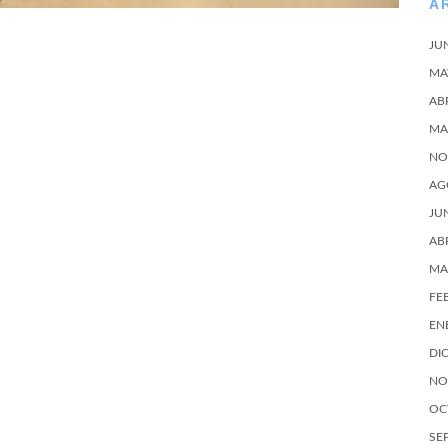
A
JU
MA
AB
MA
NO
AG
JU
AB
MA
FE
EN
DI
NO
OC
SE