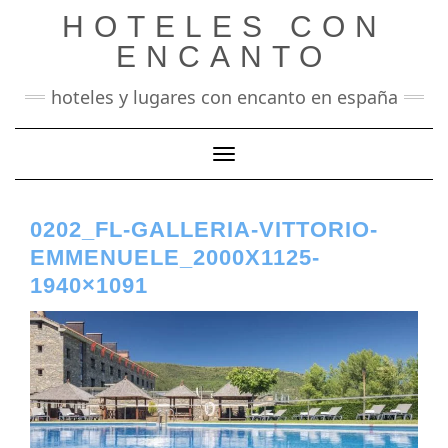
Saltar
HOTELES CON
al
contenido
ENCANTO
hoteles y lugares con encanto en españa
Cambiar modo de navegación
0202_FL-GALLERIA-VITTORIO-
EMMENUELE_2000X1125-
1940×1091