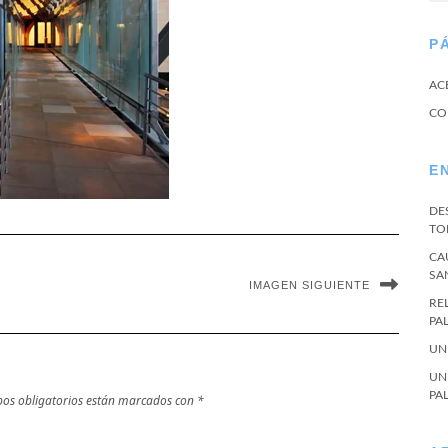
P
AC
CO
E
DE
TO
CA
SA
IMAGEN SIGUIENTE
RE
PA
UN
UN
PA
os obligatorios están marcados con
*