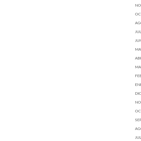
NO
OC
AG
JU
JU
MA
AB
MA
FE
EN
DI
NO
OC
SE
AG
JU