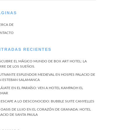
ÁGINAS
ERCA DE
NTACTO
NTRADAS RECIENTES
SCUBRE EL MÁGICO MUNDO DE BOX ART HOTEL: LA
RRE DE LOS SUEÑOS.
UTIVANTE ESPLENDOR MEDIEVAL EN HOSPES PALACIO DE
N ESTEBAN SALAMANCA
LÁJATE EN EL PARAÍSO: VEN A HOTEL KAMPAOH EL
LMAR
 ESCAPE A LO DESCONOCIDO: BUBBLE SUITE CANYELLES
 OASIS DE LUJO EN EL CORAZÓN DE GRANADA: HOTEL
LACIO DE SANTA PAULA