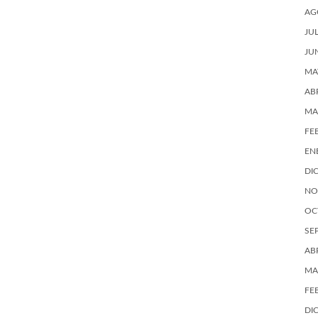
AG
JU
JU
MA
AB
MA
FE
EN
DI
NO
OC
SE
AB
MA
FE
DI