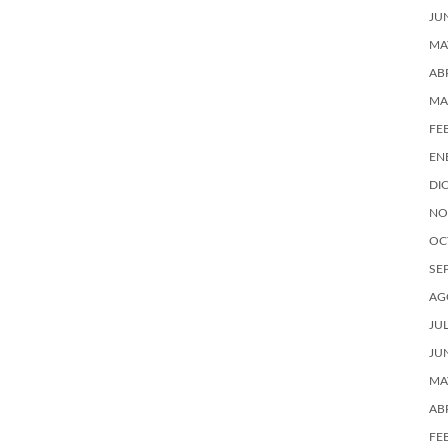
JU
MA
AB
MA
FE
EN
DI
NO
OC
SE
AG
JU
JU
MA
AB
FE