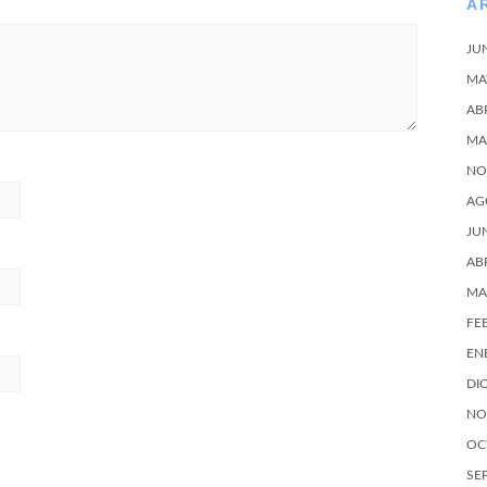
A
JU
MA
AB
MA
NO
AG
JU
AB
MA
FE
EN
DI
NO
OC
SE