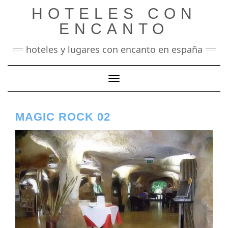
Saltar
HOTELES CON
al
contenido
ENCANTO
hoteles y lugares con encanto en españa
Cambiar modo de navegación
MAGIC ROCK 02