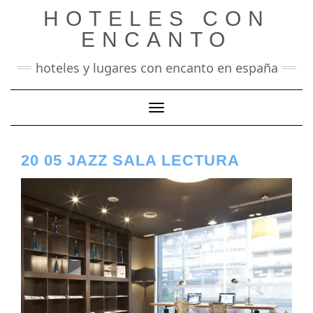
Saltar
HOTELES CON
al
contenido
ENCANTO
hoteles y lugares con encanto en españa
Cambiar modo de navegación
20 05 JAZZ SALA LECTURA