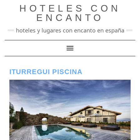
Saltar
HOTELES CON
al
contenido
ENCANTO
hoteles y lugares con encanto en españa
Cambiar modo de navegación
ITURREGUI PISCINA