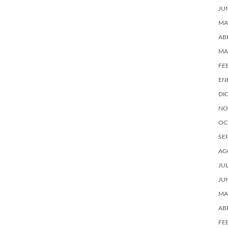
JU
MA
AB
MA
FE
EN
DI
NO
OC
SE
AG
JU
JU
MA
AB
FE