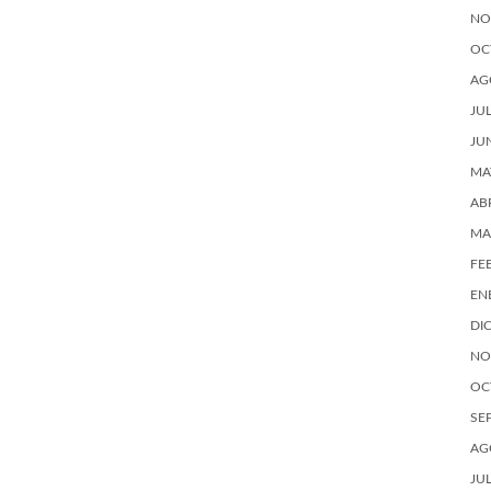
NO
OC
AG
JU
JU
MA
AB
MA
FE
EN
DI
NO
OC
SE
AG
JU