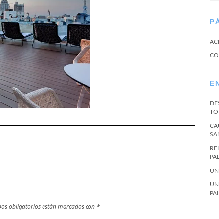
P
AC
CO
E
DE
TO
CA
SA
RE
PA
UN
UN
PA
os obligatorios están marcados con
*