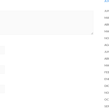
A
JU
MA
AB
MA
NO
AG
JU
AB
MA
FE
EN
DI
NO
OC
SE