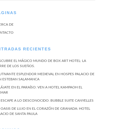
ÁGINAS
ERCA DE
NTACTO
NTRADAS RECIENTES
SCUBRE EL MÁGICO MUNDO DE BOX ART HOTEL: LA
RRE DE LOS SUEÑOS.
UTIVANTE ESPLENDOR MEDIEVAL EN HOSPES PALACIO DE
N ESTEBAN SALAMANCA
LÁJATE EN EL PARAÍSO: VEN A HOTEL KAMPAOH EL
LMAR
 ESCAPE A LO DESCONOCIDO: BUBBLE SUITE CANYELLES
 OASIS DE LUJO EN EL CORAZÓN DE GRANADA: HOTEL
LACIO DE SANTA PAULA