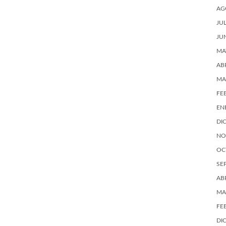
AG
JU
JU
MA
AB
MA
FE
EN
DI
NO
OC
SE
AB
MA
FE
DI