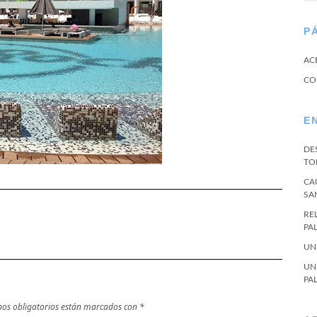
P
AC
CO
E
DE
TO
CA
SA
RE
PA
UN
UN
PA
os obligatorios están marcados con
*