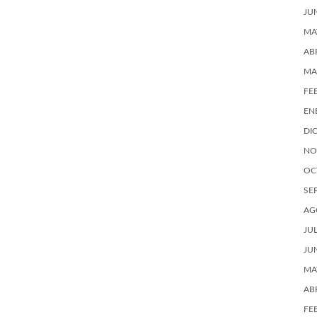
JU
MA
AB
MA
FE
EN
DI
NO
OC
SE
AG
JU
JU
MA
AB
FE