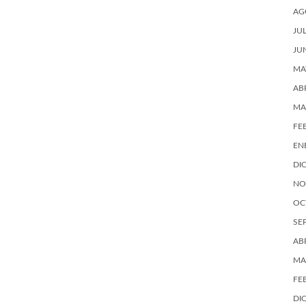
AG
JU
JU
MA
AB
MA
FE
EN
DI
NO
OC
SE
AB
MA
FE
DI