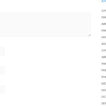
A
JU
MA
AB
MA
NO
AG
JU
AB
MA
FE
EN
DI
NO
OC
SE