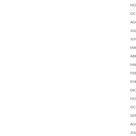
NO
OC
AG
JU
JU
MA
AB
MA
FE
EN
DI
NO
OC
SE
AG
JU