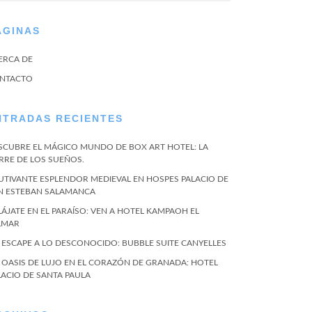
ÁGINAS
ERCA DE
NTACTO
NTRADAS RECIENTES
SCUBRE EL MÁGICO MUNDO DE BOX ART HOTEL: LA
RRE DE LOS SUEÑOS.
UTIVANTE ESPLENDOR MEDIEVAL EN HOSPES PALACIO DE
N ESTEBAN SALAMANCA
LÁJATE EN EL PARAÍSO: VEN A HOTEL KAMPAOH EL
LMAR
 ESCAPE A LO DESCONOCIDO: BUBBLE SUITE CANYELLES
 OASIS DE LUJO EN EL CORAZÓN DE GRANADA: HOTEL
LACIO DE SANTA PAULA