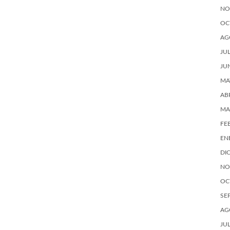
NO
OC
AG
JU
JU
MA
AB
MA
FE
EN
DI
NO
OC
SE
AG
JU