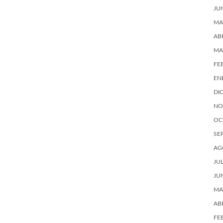
JU
MA
AB
MA
FE
EN
DI
NO
OC
SE
AG
JU
JU
MA
AB
FE