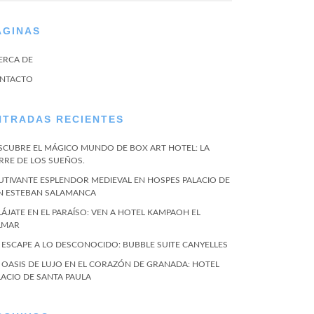
ÁGINAS
ERCA DE
NTACTO
NTRADAS RECIENTES
SCUBRE EL MÁGICO MUNDO DE BOX ART HOTEL: LA
RRE DE LOS SUEÑOS.
UTIVANTE ESPLENDOR MEDIEVAL EN HOSPES PALACIO DE
N ESTEBAN SALAMANCA
LÁJATE EN EL PARAÍSO: VEN A HOTEL KAMPAOH EL
LMAR
 ESCAPE A LO DESCONOCIDO: BUBBLE SUITE CANYELLES
 OASIS DE LUJO EN EL CORAZÓN DE GRANADA: HOTEL
LACIO DE SANTA PAULA