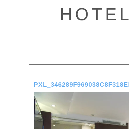
Saltar
HOTE
al
contenido
PXL_346289F969038C8F318E