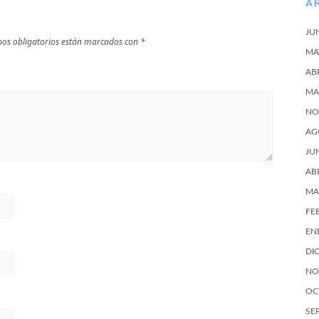
A
JU
os obligatorios están marcados con
*
MA
AB
MA
NO
AG
JU
AB
MA
FE
EN
DI
NO
OC
SE