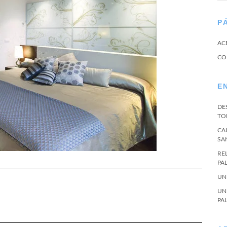
P
AC
CO
E
DE
TO
CA
SA
RE
PA
UN
UN
PA