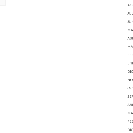
AG
JU
JU
MA
AB
MA
FE
EN
DI
NO
OC
SE
AB
MA
FE
DI