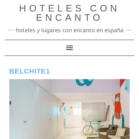
Saltar
HOTELES CON
al
contenido
ENCANTO
hoteles y lugares con encanto en españa
Cambiar modo de navegación
BELCHITE1