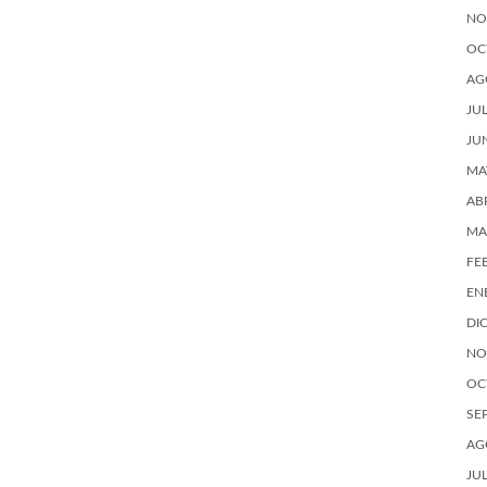
NO
OC
AG
JU
JU
MA
AB
MA
FE
EN
DI
NO
OC
SE
AG
JU