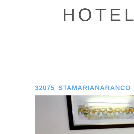
Saltar
HOTE
al
contenido
32075_STAMARIANARANCO