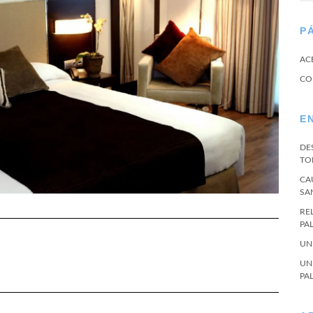
P
AC
CO
E
DE
TO
CA
SA
RE
PA
UN
UN
PA