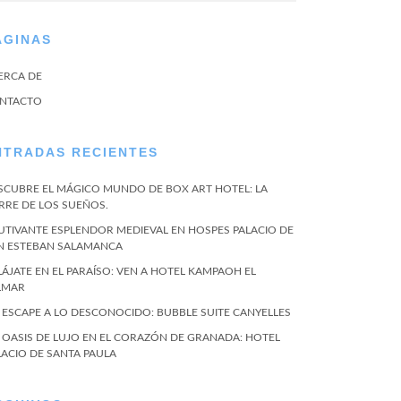
ÁGINAS
ERCA DE
NTACTO
NTRADAS RECIENTES
SCUBRE EL MÁGICO MUNDO DE BOX ART HOTEL: LA
RRE DE LOS SUEÑOS.
UTIVANTE ESPLENDOR MEDIEVAL EN HOSPES PALACIO DE
N ESTEBAN SALAMANCA
LÁJATE EN EL PARAÍSO: VEN A HOTEL KAMPAOH EL
LMAR
 ESCAPE A LO DESCONOCIDO: BUBBLE SUITE CANYELLES
 OASIS DE LUJO EN EL CORAZÓN DE GRANADA: HOTEL
LACIO DE SANTA PAULA