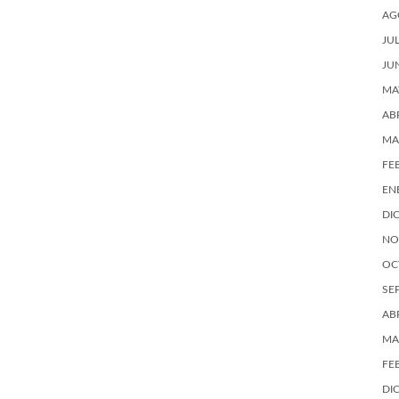
AG
JU
JU
MA
AB
MA
FE
EN
DI
NO
OC
SE
AB
MA
FE
DI