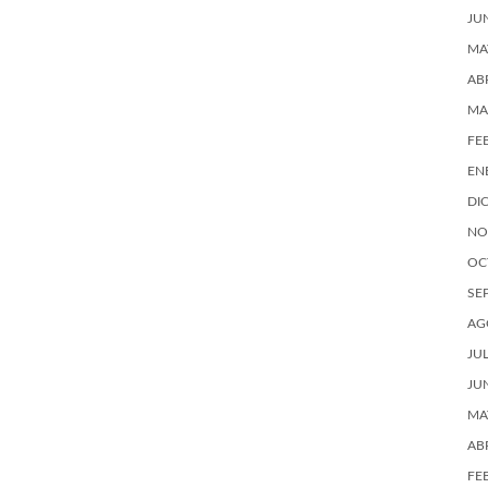
JU
MA
AB
MA
FE
EN
DI
NO
OC
SE
AG
JU
JU
MA
AB
FE