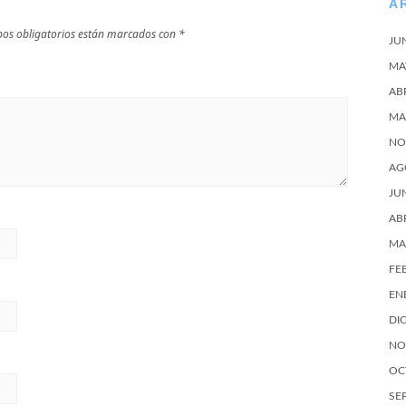
A
os obligatorios están marcados con
*
JU
MA
AB
MA
NO
AG
JU
AB
MA
FE
EN
DI
NO
OC
SE