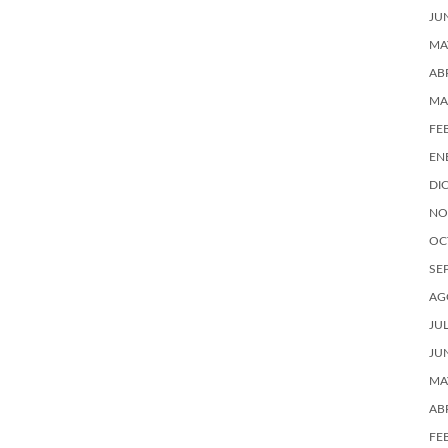
JU
MA
AB
MA
FE
EN
DI
NO
OC
SE
AG
JU
JU
MA
AB
FE