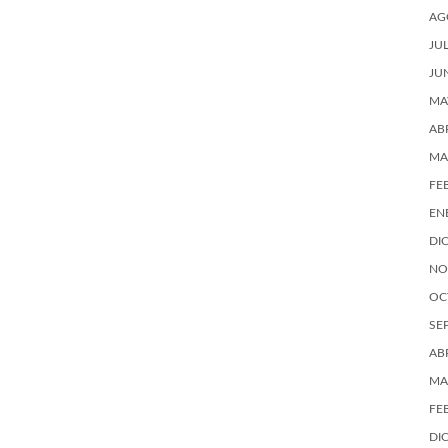
AG
JU
JU
MA
AB
MA
FE
EN
DI
NO
OC
SE
AB
MA
FE
DI