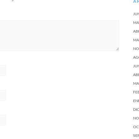
A
JU
MA
AB
MA
NO
AG
JU
AB
MA
FE
EN
DI
NO
OC
SE