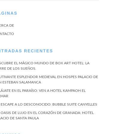
ÁGINAS
ERCA DE
NTACTO
NTRADAS RECIENTES
SCUBRE EL MÁGICO MUNDO DE BOX ART HOTEL: LA
RRE DE LOS SUEÑOS.
UTIVANTE ESPLENDOR MEDIEVAL EN HOSPES PALACIO DE
N ESTEBAN SALAMANCA
LÁJATE EN EL PARAÍSO: VEN A HOTEL KAMPAOH EL
LMAR
 ESCAPE A LO DESCONOCIDO: BUBBLE SUITE CANYELLES
 OASIS DE LUJO EN EL CORAZÓN DE GRANADA: HOTEL
LACIO DE SANTA PAULA