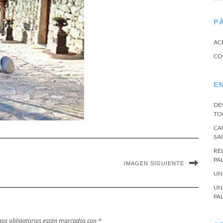
P
AC
CO
E
DE
TO
CA
SA
RE
PA
IMAGEN SIGUIENTE
UN
UN
PA
os obligatorios están marcados con
*