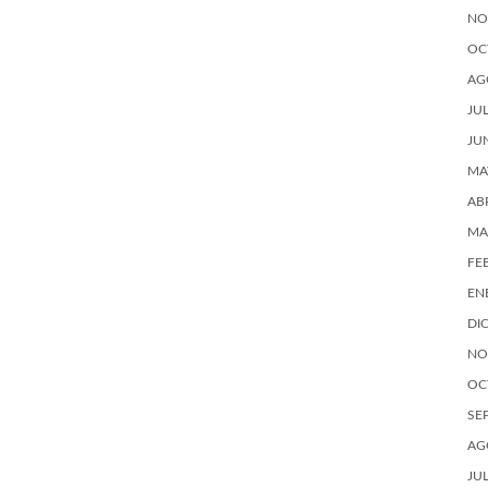
NO
OC
AG
JU
JU
MA
AB
MA
FE
EN
DI
NO
OC
SE
AG
JU