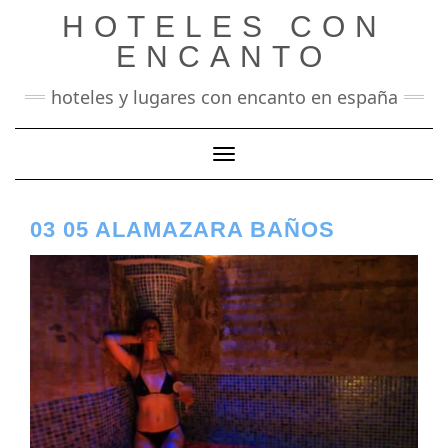
Saltar
HOTELES CON
al
contenido
ENCANTO
hoteles y lugares con encanto en españa
Cambiar modo de navegación
03 05 ALAMAZARA BAÑOS