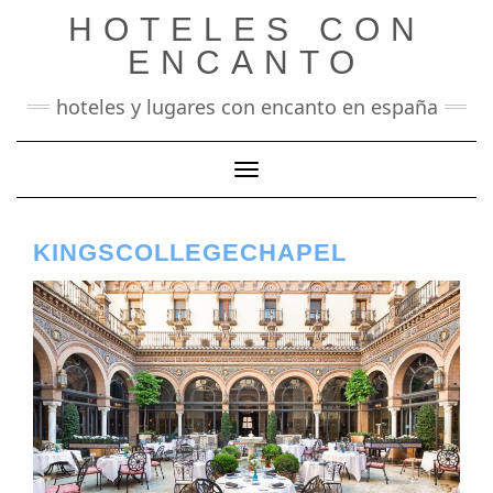
Saltar
HOTELES CON
al
contenido
ENCANTO
hoteles y lugares con encanto en españa
Cambiar modo de navegación
KINGSCOLLEGECHAPEL