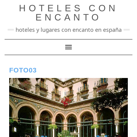
Saltar
HOTELES CON
al
contenido
ENCANTO
hoteles y lugares con encanto en españa
Cambiar modo de navegación
FOTO03