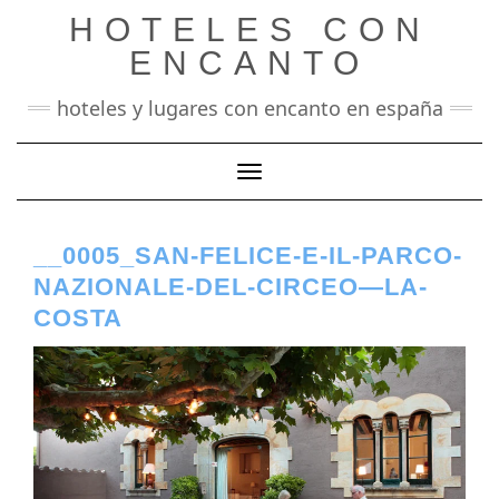
Saltar
HOTELES CON
al
contenido
ENCANTO
hoteles y lugares con encanto en españa
Cambiar modo de navegación
__0005_SAN-FELICE-E-IL-PARCO-
NAZIONALE-DEL-CIRCEO—LA-
COSTA