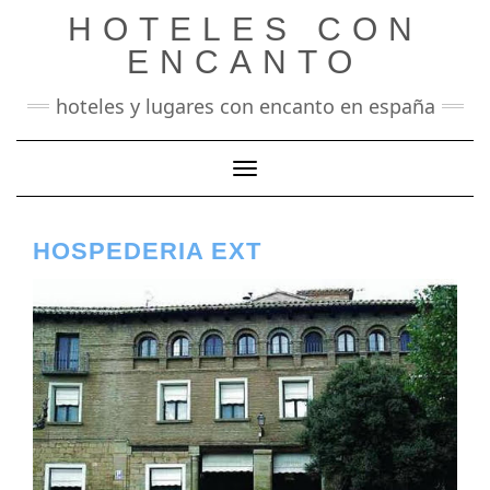
Saltar
HOTELES CON
al
contenido
ENCANTO
hoteles y lugares con encanto en españa
Cambiar modo de navegación
HOSPEDERIA EXT