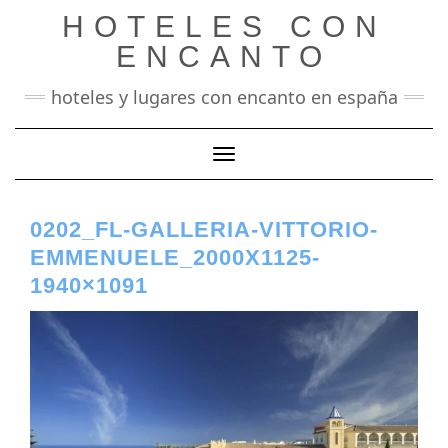
Saltar
HOTELES CON
al
contenido
ENCANTO
hoteles y lugares con encanto en españa
Cambiar modo de navegación
0202_FL-GALLERIA-VITTORIO-
EMMENUELE_2000X1125-
1940×1091