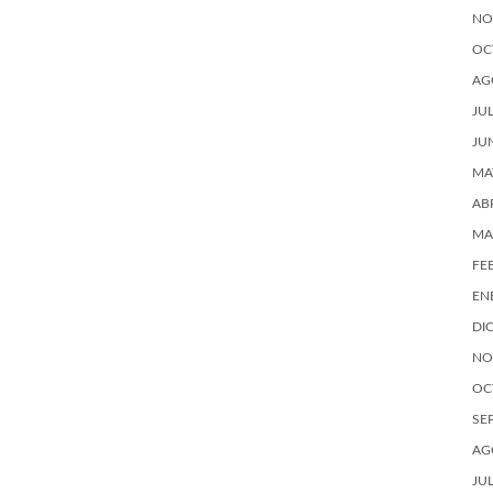
NO
OC
AG
JU
JU
MA
AB
MA
FE
EN
DI
NO
OC
SE
AG
JU