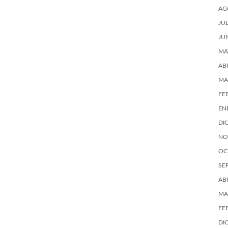
AG
JU
JU
MA
AB
MA
FE
EN
DI
NO
OC
SE
AB
MA
FE
DI