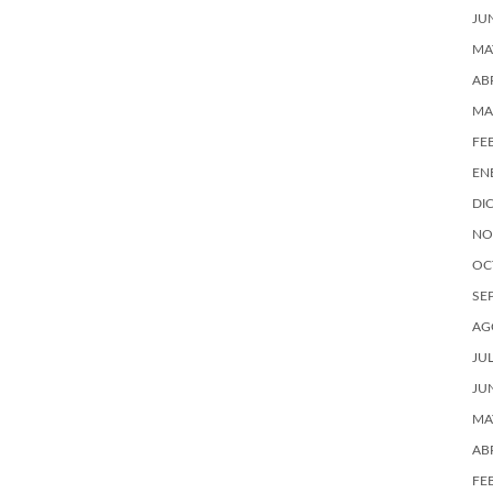
JU
MA
AB
MA
FE
EN
DI
NO
OC
SE
AG
JU
JU
MA
AB
FE