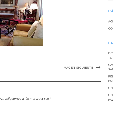
P
AC
CO
E
DE
TO
CA
IMAGEN SIGUIENTE
SA
RE
PA
UN
UN
os obligatorios están marcados con
*
PA