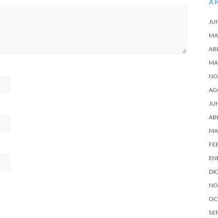
A
JU
MA
AB
MA
NO
AG
JU
AB
MA
FE
EN
DI
NO
OC
SE