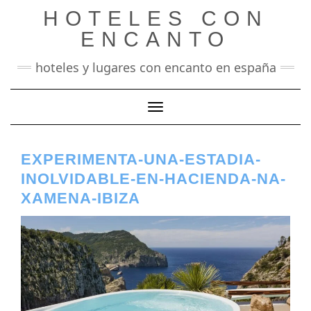
Saltar
HOTELES CON
al
contenido
ENCANTO
hoteles y lugares con encanto en españa
Cambiar modo de navegación
EXPERIMENTA-UNA-ESTADIA-
INOLVIDABLE-EN-HACIENDA-NA-
XAMENA-IBIZA