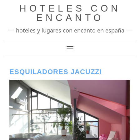
Saltar
HOTELES CON
al
contenido
ENCANTO
hoteles y lugares con encanto en españa
Cambiar modo de navegación
ESQUILADORES JACUZZI